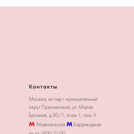
Контакты
Москва, вн.тер.г. муниципальный
округ Пресненский, ул. Малая
Бронная, д.30/1, этаж 1, пом. II
М
М
Маяковаская
Баррикадная
пн-пт: 9:00-21:00