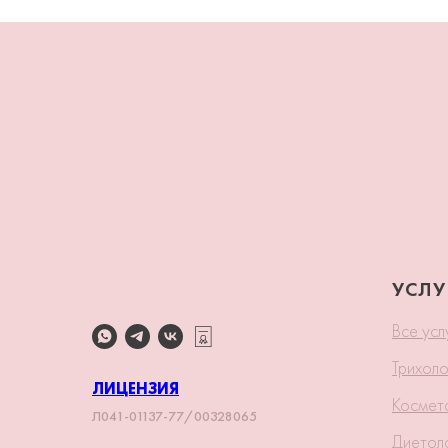
УСЛУ
Все усл
Трихоло
ЛИЦЕНЗИЯ
Космет
Л041-01137-77/00328065
Диетол