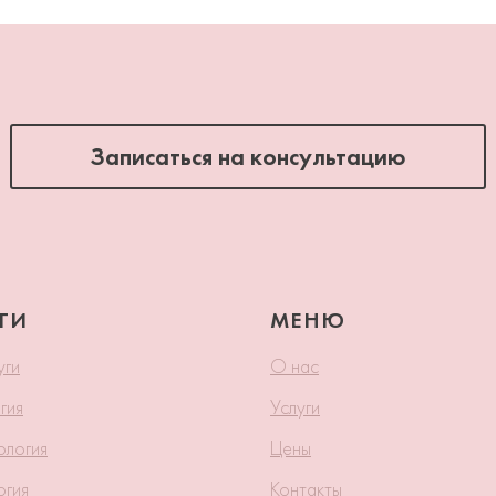
Записаться на консультацию
ГИ
МЕНЮ
уги
О нас
гия
Услуги
ология
Цены
огия
Контакты