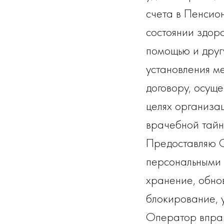
счета в Пенсио
состоянии здор
помощью и друг
установления м
договору, осуще
целях организа
врачебной тайн
Предоставляю О
персональными 
хранение, обно
блокирование, 
Оператор вправ