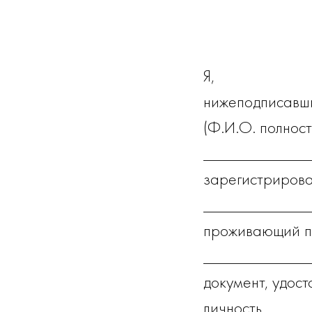
Я,
нижеподписавш
(Ф.И.О. полност
_____________
зарегистрирова
_____________
проживающий п
_____________
документ, удос
личность_____