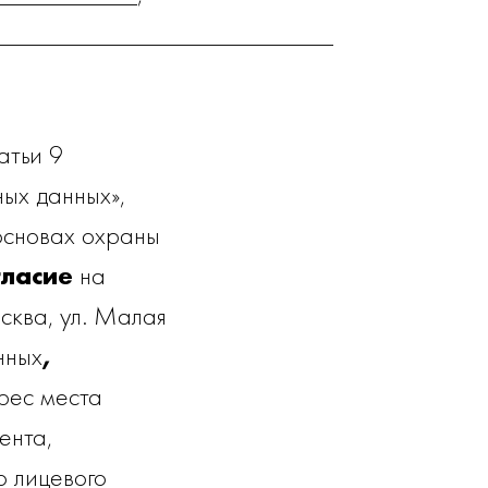
__________________________
атьи 9
ых данных»,
основах охраны
гласие
на
сква, ул. Малая
нных
,
дрес места
ента,
о лицевого