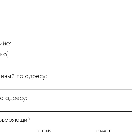
ийся_________________________________
ью)
_____________________________________
нный по адресу:
_____________________________________
о адресу:
_____________________________________
товеряющий
___________серия____________номер_____