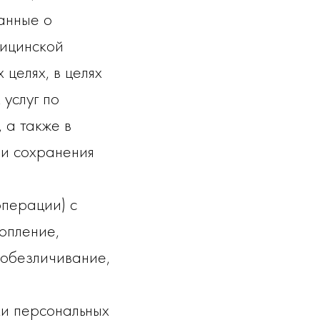
анные о
дицинской
целях, в целях
услуг по
 а также в
ии сохранения
операции) с
опление,
 обезличивание,
и персональных