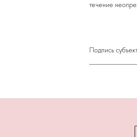
течение неопре
Подпись субъек
_____________