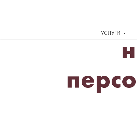
УСЛУГИ
н
перс