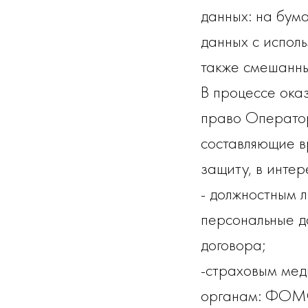
данных: на бум
данных с испол
также смешанн
В процессе ока
право Оператор
составляющие в
защиту, в инте
- должностным 
персональные д
договора;
-страховым ме
органам: ФОМС