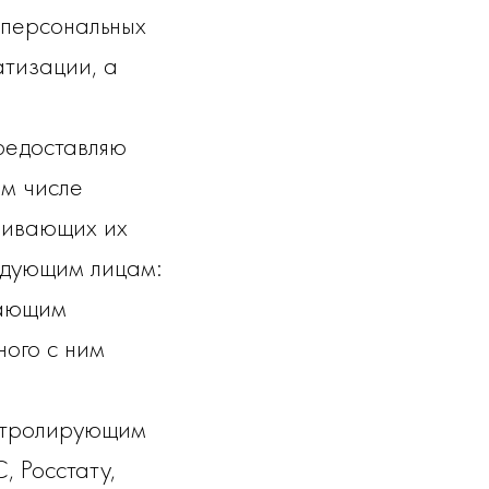
 персональных
атизации, а
редоставляю
ом числе
чивающих их
ледующим лицам:
вающим
ого с ним
нтролирующим
 Росстату,