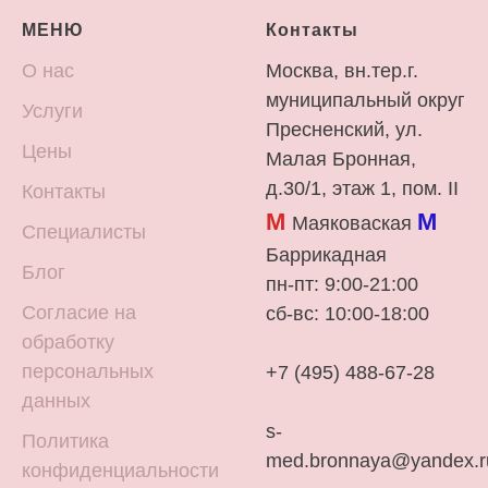
МЕНЮ
Контакты
О нас
Москва, вн.тер.г.
муниципальный округ
Услуги
Пресненский, ул.
Цены
Малая Бронная,
д.30/1, этаж 1, пом. II
Контакты
М
М
Маяковаская
Специалисты
Баррикадная
Блог
пн-пт: 9:00-21:00
Согласие на
сб-вс: 10:00-18:00
обработку
персональных
+7 (495) 488-67-28
данных
s-
Политика
med.bronnaya@yandex.r
конфиденциальности