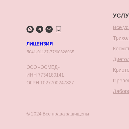
УСЛУ
Все ус
Трихо
ЛИЦЕНЗИЯ
Косме
Л041-01137-77/00328065
Дието
ООО «ЭСМЕД»
Криот
ИНН 7734180141
Преве
ОГРН 1027700247827
Лабор
© 2024 Все права защищены