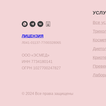
УСЛУ
Все ус
Трихо
ЛИЦЕНЗИЯ
Косме
Л041-01137-77/00328065
Дието
ООО «ЭСМЕД»
Криот
ИНН 7734180141
Преве
ОГРН 1027700247827
Лабор
© 2024 Все права защищены