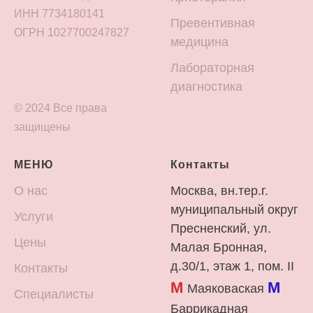
ИНН 7734180141
Превентивная
ОГРН 1027700247827
медицина
Лабораторная
диагностика
© 2024 Все права
защищены
МЕНЮ
Контакты
О нас
Москва, вн.тер.г.
муниципальный округ
Услуги
Пресненский, ул.
Цены
Малая Бронная,
д.30/1, этаж 1, пом. II
Контакты
М
М
Маяковаская
Специалисты
Баррикадная