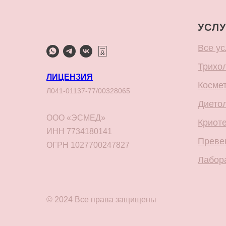
УСЛУ
Все ус
Трихо
ЛИЦЕНЗИЯ
Косме
Л041-01137-77/00328065
Дието
ООО «ЭСМЕД»
Криот
ИНН 7734180141
Преве
ОГРН 1027700247827
Лабор
© 2024 Все права защищены