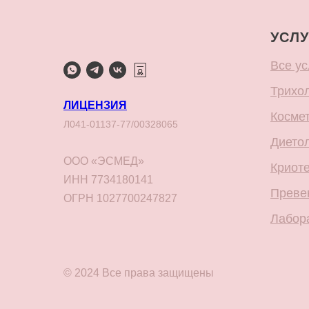
УСЛУ
Все ус
Трихо
ЛИЦЕНЗИЯ
Косме
Л041-01137-77/00328065
Дието
ООО «ЭСМЕД»
Криот
ИНН 7734180141
Преве
ОГРН 1027700247827
Лабор
© 2024 Все права защищены